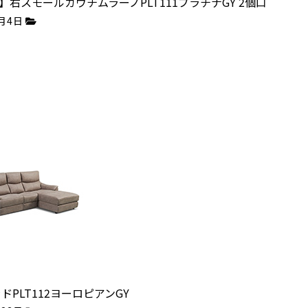
】右スモールカウチムラーノPLT111プラチナGY 2個口
0月4日
ラドPLT112ヨーロピアンGY