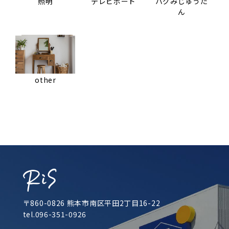
照明
テレビボード
ハグみじゅうた
ん
other
〒860-0826 熊本市南区平田2丁目16-22
tel.096-351-0926