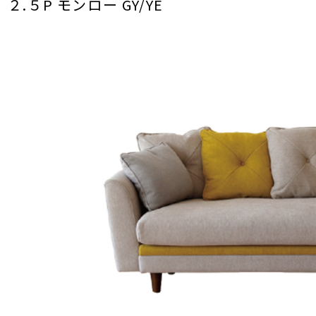
２.５P モンロー GY/YE