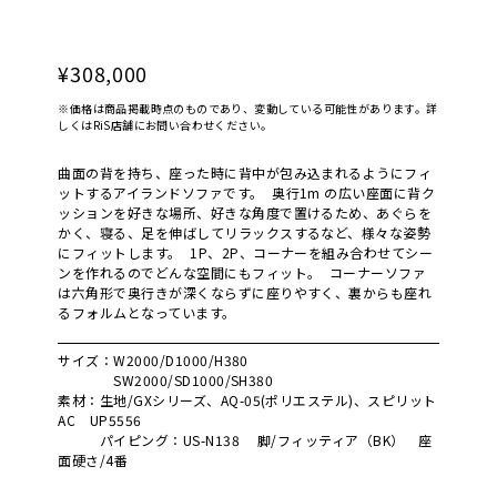
¥308,000
※価格は商品掲載時点のものであり、変動している可能性があります。詳
しくはRiS店舗にお問い合わせください。
曲面の背を持ち、座った時に背中が包み込まれるようにフィ
ットするアイランドソファです。 奥行1m の広い座面に背ク
ッションを好きな場所、好きな角度で置けるため、あぐらを
かく、寝る、足を伸ばしてリラックスするなど、様々な姿勢
にフィットします。 1P、2P、コーナーを組み合わせてシー
ンを作れるのでどんな空間にもフィット。 コーナーソファ
は六角形で奥行きが深くならずに座りやすく、裏からも座れ
るフォルムとなっています。
サイズ：W2000/D1000/H380
SW2000/SD1000/SH380
素材：生地/GXシリーズ、AQ-05(ポリエステル)、スピリット
AC UP5556
パイピング：US-N138 脚/フィッティア（BK） 座
面硬さ/4番