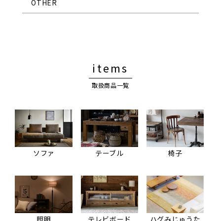
OTHER
items
取扱商品一覧
ソファ
テーブル
椅子
照明
テレビボード
ハグみじゅうた