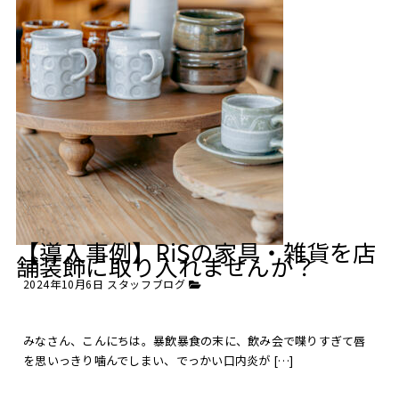
【導入事例】RiSの家具・雑貨を店
舗装飾に取り入れませんか？
2024年10月6日
スタッフブログ
みなさん、こんにちは。暴飲暴食の末に、飲み会で喋りすぎて唇
を思いっきり噛んでしまい、でっかい口内炎が […]