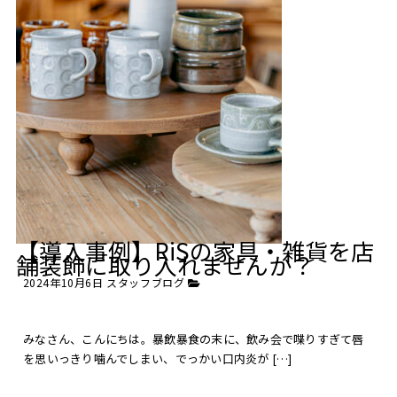
【導入事例】RiSの家具・雑貨を店
舗装飾に取り入れませんか？
2024年10月6日
スタッフブログ
みなさん、こんにちは。暴飲暴食の末に、飲み会で喋りすぎて唇
を思いっきり噛んでしまい、でっかい口内炎が […]