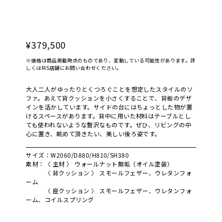
¥379,500
※価格は商品掲載時点のものであり、変動している可能性があります。詳
しくはRiS店舗にお問い合わせください。
大人二人がゆったりとくつろぐことを想定したスタイルのソ
ファ。あえて背クッションを小さくすることで、背板のデザ
インを活かしています。サイドの台にはちょっとした物が置
けるスペースがあります。背中に用いた材料はテーブルとし
ても使われないような贅沢なものです。ぜひ、リビングの中
心に置き、眺めて頂きたい、美しい後ろ姿です。
サイズ：W2060/D880/H810/SH380
素材：〈 主材 〉 ウォールナット無垢（オイル塗装）
〈 背クッション 〉 スモールフェザー、ウレタンフォ
ーム
〈 座クッション 〉 スモールフェザー、ウレタンフォ
ーム、コイルスプリング