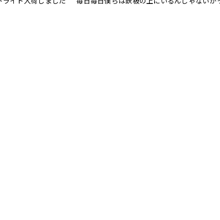
トライト入荷しました 毎日毎日僕らは鉄板の上にいるんじゃないかって