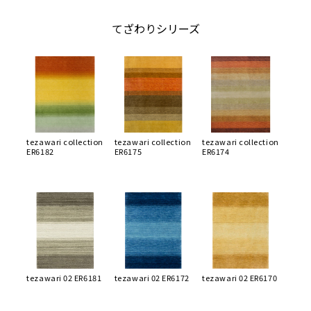
てざわりシリーズ
tezawari collection
tezawari collection
tezawari collection
ER6182
ER6175
ER6174
tezawari 02 ER6181
tezawari 02 ER6172
tezawari 02 ER6170