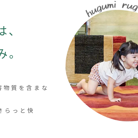
は、
み。
害物質を含まな
さらっと快